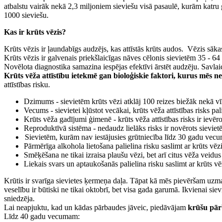
atbalstu vairāk nekā 2,3 miljoniem sieviešu visā pasaulē, kurām katru g
1000 sieviešu.
Kas ir krūts vēzis?
Krūts vēzis ir ļaundabīgs audzējs, kas attīstās krūts audos.
Vēzis sākas
Krūts vēzis ir galvenais priekšlaicīgas nāves cēlonis sievietēm 35 - 64
Novēlota diagnostika samazina iespējas efektīvi ārstēt audzēju. Savlaic
Krūts vēža attīstību ietekmē gan bioloģiskie faktori, kurus mēs n
attīstības risku.
Dzimums - sievietēm krūts vēzi atklāj 100 reizes biežāk nekā vī
Vecums - sievietei kļūstot vecākai, krūts vēža attīstības risks p
Krūts vēža gadījumi ģimenē - krūts vēža attīstības risks ir ievēr
Reproduktīvā sistēma - nedaudz lielāks risks ir novērots sievi
Sievietēm, kurām nav iestājusies grūtniecība līdz 30 gadu vecuma
Pārmērīga alkohola lietošana palielina risku saslimt ar krūts vēzi
Smēķēšana ne tikai izraisa plaušu vēzi, bet arī citus vēža veidus –
Liekais svars un aptaukošanās palielina risku saslimt ar krūts v
Krūtis ir svarīga sievietes ķermeņa daļa. Tāpat kā mēs pievēršam uzma
veselību ir būtiski ne tikai oktobrī, bet visa gada garumā. Ikvienai sie
sniedzēja.
Lai neapjuktu, kad un kādas pārbaudes jāveic, piedāvājam
krūšu pār
Līdz 40 gadu vecumam: