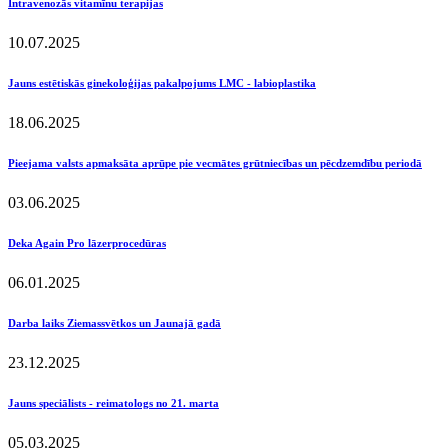
Intravenozās vitamīnu terapijas
10.07.2025
Jauns estētiskās ginekoloģijas pakalpojums LMC - labioplastika
18.06.2025
Pieejama valsts apmaksāta aprūpe pie vecmātes grūtniecības un pēcdzemdību periodā
03.06.2025
Deka Again Pro lāzerprocedūras
06.01.2025
Darba laiks Ziemassvētkos un Jaunajā gadā
23.12.2025
Jauns speciālists - reimatologs no 21. marta
05.03.2025