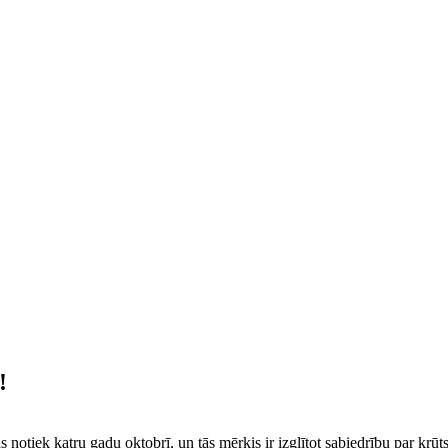
!
notiek katru gadu oktobrī, un tās mērķis ir izglītot sabiedrību par krūts 