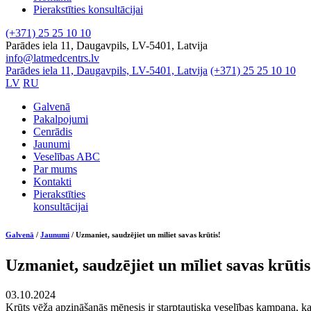
Pierakstīties konsultācijai
(+371) 25 25 10 10
Parādes iela 11, Daugavpils, LV-5401, Latvija
info@latmedcentrs.lv
Parādes iela 11, Daugavpils, LV-5401, Latvija
(+371) 25 25 10 10
LV
RU
Galvenā
Pakalpojumi
Cenrādis
Jaunumi
Veselības ABC
Par mums
Kontakti
Pierakstīties
konsultācijai
Galvenā
/
Jaunumi
/
Uzmaniet, saudzējiet un mīliet savas krūtis!
Uzmaniet, saudzējiet un mīliet savas krūtis
03.10.2024
Krūts vēža apzināšanās mēnesis ir starptautiska veselības kampaņa, kas 