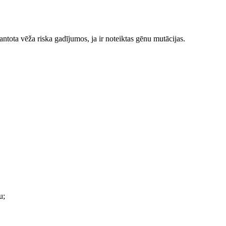
tota vēža riska gadījumos, ja ir noteiktas gēnu mutācijas.
u;