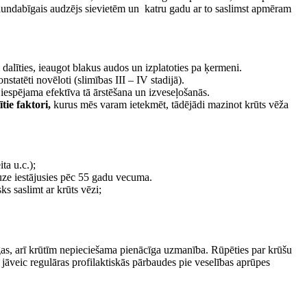
 ļaundabīgais audzējs sievietēm un
katru gadu ar to saslimst apmēram
dalīties, ieaugot blakus audos un izplatoties pa ķermeni.
tatēti novēloti (slimības III – IV stadijā).
 iespējama efektīva tā ārstēšana un izveseļošanās.
ie faktori,
kurus mēs varam ietekmēt, tādējādi mazinot krūts vēža
ta u.c.);
uze iestājusies pēc 55 gadu vecuma.
s saslimt ar krūts vēzi;
īgas, arī krūtīm nepieciešama pienācīga uzmanība. Rūpēties par krūšu
ī jāveic regulāras profilaktiskās pārbaudes pie veselības aprūpes