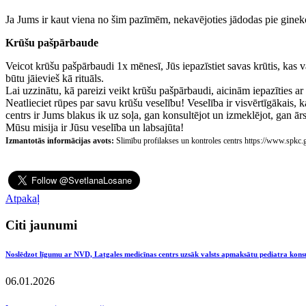
Ja Jums ir kaut viena no šim pazīmēm, nekavējoties jādodas pie ginek
Krūšu pašpārbaude
Veicot krūšu pašpārbaudi 1x mēnesī, Jūs iepazīstiet savas krūtis, kas var
būtu jāievieš kā rituāls.
Lai uzzinātu, kā pareizi veikt krūšu pašpārbaudi, aicinām iepazīties
Neatlieciet rūpes par savu krūšu veselību! Veselība ir visvērtīgākais, k
centrs ir Jums blakus ik uz soļa, gan konsultējot un izmeklējot, gan ārst
Mūsu misija ir Jūsu veselība un labsajūta!
Izmantotās informācijas avots:
Slimību profilakses un kontroles centrs https://www.spkc.g
Atpakaļ
Citi jaunumi
Noslēdzot līgumu ar NVD, Latgales medicīnas centrs uzsāk valsts apmaksātu pediatra kons
06.01.2026