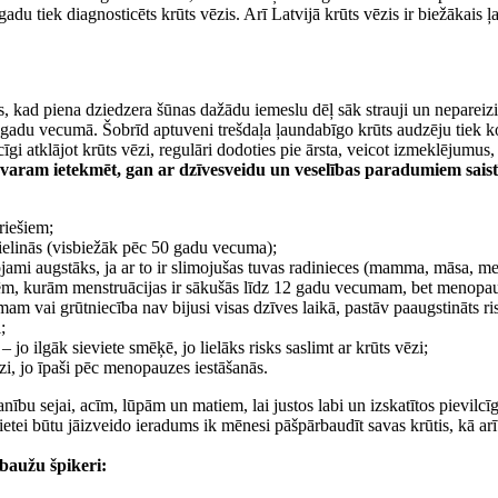
adu tiek diagnosticēts krūts vēzis. Arī Latvijā krūts vēzis ir biežākais
, kad piena dziedzera šūnas dažādu iemeslu dēļ sāk strauji un nepareizi 
 gadu vecumā. Šobrīd aptuveni trešdaļa ļaundabīgo krūts audzēju tiek kons
īgi atklājot krūts vēzi, regulāri dodoties pie ārsta, veicot izmeklējumus,
evaram ietekmēt, gan ar dzīvesveidu un veselības paradumiem saistīt
riešiem;
alielinās (visbiežāk pēc 50 gadu vecuma);
ojami augstāks, ja ar to ir slimojušas tuvas radinieces (mamma, māsa, mei
etēm, kurām menstruācijas ir sākušās līdz 12 gadu vecumam, bet menopa
m vai grūtniecība nav bijusi visas dzīves laikā, pastāv paaugstināts risk
;
 jo ilgāk sieviete smēķē, jo lielāks risks saslimt ar krūts vēzi;
ēzi, jo īpaši pēc menopauzes iestāšanās.
nību sejai, acīm, lūpām un matiem, lai justos labi un izskatītos pievilc
vietei būtu jāizveido ieradums ik mēnesi pāšpārbaudīt savas krūtis, kā ar
baužu špikeri: