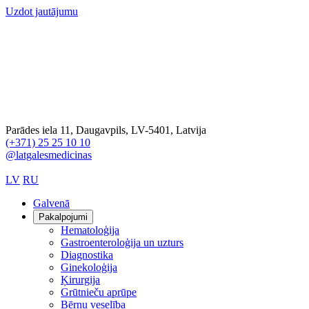
Uzdot jautājumu
Parādes iela 11, Daugavpils, LV-5401, Latvija
(+371) 25 25 10 10
@latgalesmedicinas
LV
RU
Galvenā
Pakalpojumi
Hematoloģija
Gastroenteroloģija un uzturs
Diagnostika
Ginekoloģija
Ķirurgija
Grūtnieču aprūpe
Bērnu veselība