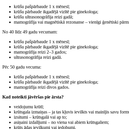
krūšu pašpārbaude 1 x mēnesī;
krūšu pārbaude ikgadējā vizītē pie ginekologa;
krūšu ultrasonogrāfija reizi gadā;
mamogrāfija vai magnētiskā rezonanse – vienīgi ģenētiski pārman
No 40 līdz 49 gadu vecumam:
krūšu pašpārbaude 1 x mēnesī;
krūšu pārbaude ikgadējā vizītē pie ginekologa;
mamogrāfija reizi 2–3 gados;
ultrasonogrāfija reizi gadā.
Pēc 50 gadu vecuma:
krūšu pašpārbaude 1 x mēnesī;
krūšu pārbaude ikgadējā vizītē pie ginekologa;
mamogrāfija reizi divos gados.
Kad noteikti jāvēršas pie ārsta?
veidojumu krūtī;
krūtsgala izmaiņas – ja tas kļuvis ievilkts vai mainījis savu form
izsitumi – krūtsgalā vai ap to;
asiņaini izdalījumi – no viena vai abiem krūtsgaliem;
krūts ādas ievilkumi vai iedobumi.