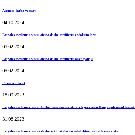
Aicinām darbā vecmāti
04.10.2024
Latgales medicīnas centrs aicina darbā sertificētu endokrinologu
05.02.2024
Latgales medicīnas centrs aicina darbā sertificētu ārsta palīgu
05.02.2024
Pirms sāc skriet
18.09.2023
Latgales medicīnas centrs Zinību dienā dāvina atstarotājus visiem Daugavpils pirmklasnie
31.08.2023
Latgales medicīnas centrā darbu sāk fizikālās un rehabilitācijas medicīnas ārsts