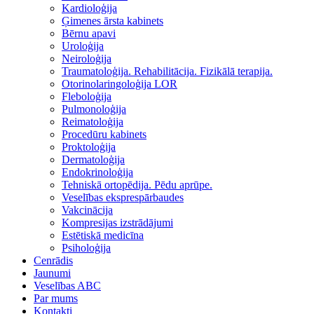
Kardioloģija
Ģimenes ārsta kabinets
Bērnu apavi
Uroloģija
Neiroloģija
Traumatoloģija. Rehabilitācija. Fizikālā terapija.
Otorinolaringoloģija LOR
Fleboloģija
Pulmonoloģija
Reimatoloģija
Procedūru kabinets
Proktoloģija
Dermatoloģija
Endokrinoloģija
Tehniskā ortopēdija. Pēdu aprūpe.
Veselības eksprespārbaudes
Vakcinācija
Kompresijas izstrādājumi
Estētiskā medicīna
Psiholoģija
Cenrādis
Jaunumi
Veselības ABC
Par mums
Kontakti