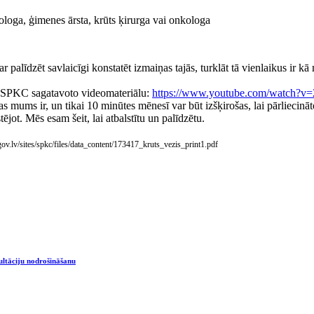
ologa, ģimenes ārsta, krūts ķirurga vai onkologa
 palīdzēt savlaicīgi konstatēt izmaiņas tajās, turklāt tā vienlaikus ir kā
 ar SPKC sagatavoto videomateriālu:
https://www.youtube.com/watch?v=
as mums ir, un tikai 10 minūtes mēnesī var būt izšķirošas, lai pārliecināt
ējot. Mēs esam šeit, lai atbalstītu un palīdzētu.
ov.lv/sites/spkc/files/data_content/173417_kruts_vezis_print1.pdf
ultāciju nodrošināšanu