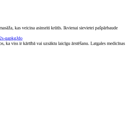
 masāža, kas veicina asinsriti krūtīs. Ikvienai sievietei pašpārbaude
2s-qapkgJdo
os, ka viss ir kārtībā vai uzsāktu laicīgu ārstēšanu. Latgales medicīnas