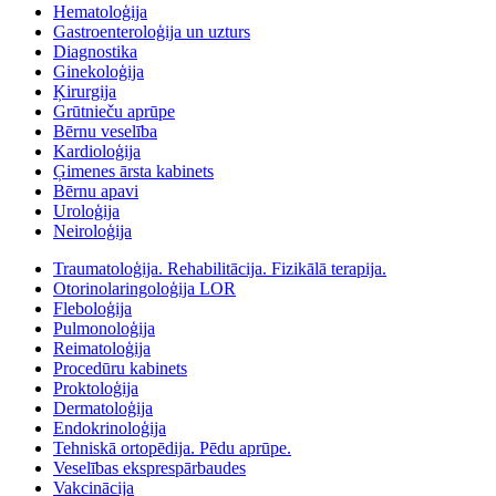
Hematoloģija
Gastroenteroloģija un uzturs
Diagnostika
Ginekoloģija
Ķirurgija
Grūtnieču aprūpe
Bērnu veselība
Kardioloģija
Ģimenes ārsta kabinets
Bērnu apavi
Uroloģija
Neiroloģija
Traumatoloģija. Rehabilitācija. Fizikālā terapija.
Otorinolaringoloģija LOR
Fleboloģija
Pulmonoloģija
Reimatoloģija
Procedūru kabinets
Proktoloģija
Dermatoloģija
Endokrinoloģija
Tehniskā ortopēdija. Pēdu aprūpe.
Veselības eksprespārbaudes
Vakcinācija