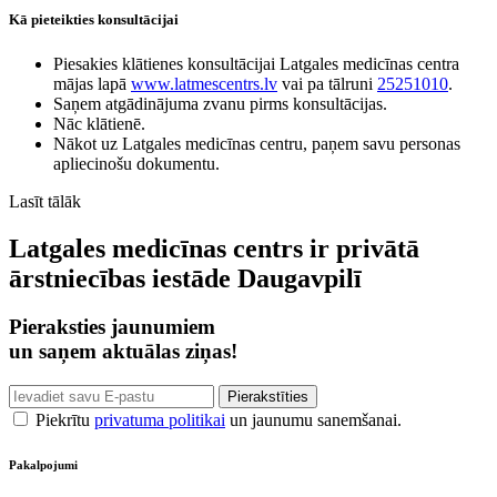
Kā pieteikties konsultācijai
Piesakies klātienes konsultācijai Latgales medicīnas centra
mājas lapā
www.latmescentrs.lv
vai pa tālruni
25251010
.
Saņem atgādinājuma zvanu pirms konsultācijas.
Nāc klātienē.
Nākot uz Latgales medicīnas centru, paņem savu personas
apliecinošu dokumentu.
Lasīt tālāk
Latgales medicīnas centrs ir privātā
ārstniecības iestāde Daugavpilī
Pieraksties jaunumiem
un saņem aktuālas ziņas!
Piekrītu
privatuma politikai
un jaunumu sanemšanai.
Pakalpojumi