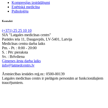
Kompresijas izstrādājumi
Estētiskā medicīna
Psiholoģija
Kontakti
(+371) 25 25 10 10
SIA "Latgales medicīnas centrs"
Parādes iela 11, Daugavpils, LV-5401, Latvija
Medicīnas centra darba laiks
Pm. - Pt. :
8:00 - 20:00
S. :
Pēc pieraksta
Sv. :
Brīvdiena
Ģimenes ārsta darba laiks
info@latmedcentrs.lv
Ārstniecības iestādes reģ.nr.: 0500-00139
Latgales medicīnas centrs ir pielāgots personām ar funkcionālajiem
traucējumiem.