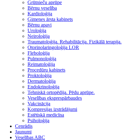
Grūtnieču aprūpe
Bērnu veselība
Kardioloģija
Ģimenes ārsta kabinets
Bērnu apavi
Uroloģija
Neiroloģija
Traumatoloģija. Rehabilitācija. Fizikālā terapija.
Otorinolaringoloģija LOR
Fleboloģija
Pulmonoloģija
Reimatoloģija
Procedūru kabinets
Proktoloģija
Dermatoloģija
Endokrinoloģija
Tehniskā ortopēdija. Pēdu aprūpe.
Veselības eksprespārbaudes
Vakcinācija
Kompresijas izstrādājumi
Estētiskā medicīna
Psiholoģija
Cenrādis
Jaunumi
Veselības ABC