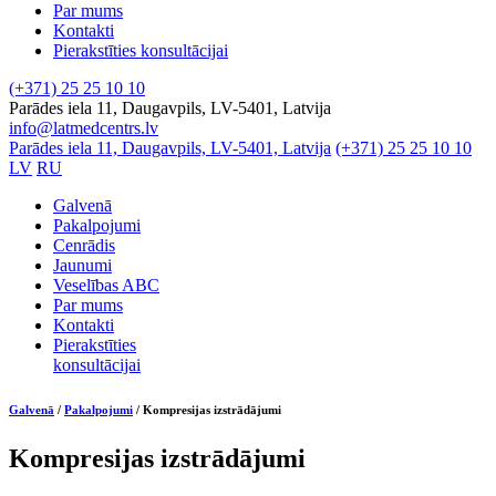
Par mums
Kontakti
Pierakstīties konsultācijai
(+371) 25 25 10 10
Parādes iela 11, Daugavpils, LV-5401, Latvija
info@latmedcentrs.lv
Parādes iela 11, Daugavpils, LV-5401, Latvija
(+371) 25 25 10 10
LV
RU
Galvenā
Pakalpojumi
Cenrādis
Jaunumi
Veselības ABC
Par mums
Kontakti
Pierakstīties
konsultācijai
Galvenā
/
Pakalpojumi
/
Kompresijas izstrādājumi
Kompresijas izstrādājumi