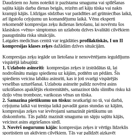
Daudziem no Jums noteikti ir pazīstama smaguma vai spīlēšanas
sajūta kājās darba dienas beigās, reizēm arī kāju tūska vai nakts
krampji kājās. Līdzīgas sūdzības var parādīties arī grūtniecības laikā,
arī ilgstošu ceļojumu un komandējumu laikā. Vēnu eksperti
rekomendē kompresijas zeķu ikdienas lietošanu, lai novērstu šos
klasiskos «vēnu» simptomus un uzlabotu dzīves kvalitāti cilvēkiem
paaugstināta riska situācijās.
Latgales medicīnas centrā var iegādāties
profilaktiskās, I un II
kompresijas klases zeķes
dažādām dzīves situācijām.
Kompresijas zeķu iegāde un lietošana ir nenovērtējams ieguldījums
vispārējā labsajūtā:
1. Uzlaboto asinsriti:
kompresijas zeķes ir izstrādātas tā, lai
nodrošinātu maigu spiedienu uz kājām, potītēm un pēdām. Šis
spiediens veicina labāku asinsriti, kas ir ļoti svarīgi vispārējās
veselības uzturēšanai. Uzlabota asinsrite palīdz novērst asins
uzkrāšanos apakšējās ekstremitātēs, samazinot tādu slimību risku kā
dziļo vēnu tromboze, varikozas vēnas un tūska.
2. Samazina pietūkumu un tūsku:
neatkarīgi no tā, vai darbā,
ceļojuma laikā vai treniņa laikā pavadāt garas stundas uz kājām,
kompresijas zeķes var ievērojami samazināt pietūkumu un
diskomfortu. Tās palīdz mazināt smaguma un sāpju sajūtu kājās,
veicinot asins atgriešanos sirdī.
3. Novērš nogurumu kājās
: kompresijas zeķes ir vērtīgs līdzeklis
sportistiem un aktīviem cilvēkiem. Tās var palīdzēt aizkavēt