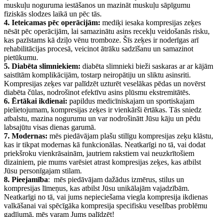
muskuļu noguruma iestāšanos un mazināt muskuļu sāpīgumu
fiziskās slodzes laikā un pēc tās.
4. Ieteicamas pēc operācijām:
mediķi iesaka kompresijas zeķes
nēsāt pēc operācijām, lai samazinātu asins recekļu veidošanās risku,
kas pazīstams kā dziļo vēnu tromboze. Šīs zeķes ir noderīgas arī
rehabilitācijas procesā, veicinot ātrāku sadzīšanu un samazinot
pietūkumu.
5. Diabēta slimniekiem:
diabēta slimnieki bieži saskaras ar ar kājām
saistītām komplikācijām, tostarp neiropātiju un sliktu asinsriti.
Kompresijas zeķes var palīdzēt uzturēt veselākas pēdas un novērst
diabēta čūlas, nodrošinot efektīvu asins plūsmu ekstremitātēs.
6. Ērtākai ikdienai:
papildus medicīniskajam un sportiskajam
pielietojumam, kompresijas zeķes ir vienkārši ērtākas. Tās sniedz
atbalstu, mazina nogurumu un var nodrošinātt Jūsu kāju un pēdu
labsajūtu visas dienas garumā.
7. Modernas:
mēs piedāvājam plašu stilīgu kompresijas zeķu klāstu,
kas ir tikpat modernas kā funkcionālas. Neatkarīgi no tā, vai dodat
priekšroku vienkrāsainām, jautriem rakstiem vai neuzkrītošiem
dizainiem, pie mums varēsiet atrast kompresijas zeķes, kas atbilst
Jūsu personīgajam stilam.
8. Pieejamība
:
mēs piedāvājam dažādus izmērus, stilus un
kompresijas līmeņus, kas atbilst Jūsu unikālajām vajadzībām.
Neatkarīgi no tā, vai jums nepieciešama viegla kompresija ikdienas
valkāšanai vai spēcīgāka kompresija specifisku veselības problēmu
gadījumā, mēs
varam Jums palīdzēt!