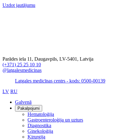
Uzdot jautājumu
Parādes iela 11, Daugavpils, LV-5401, Latvija
(+371) 25 25 10 10
@latgalesmedicinas
Latgales medicīnas centrs - kods: 0500-00139
LV
RU
Galvenā
Pakalpojumi
Hematoloģija
Gastroenteroloģija un uzturs
Diagnostika
Ginekoloģija
Ķirurgija