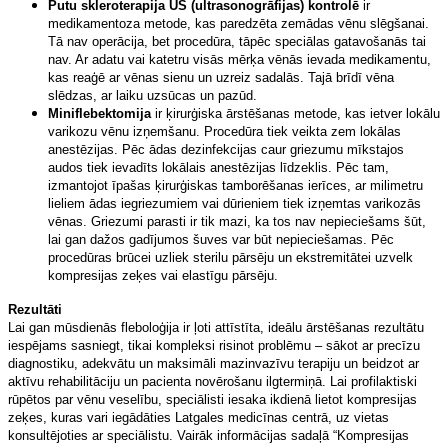
Putu skleroterapija US (ultrasonogrāfijas) kontrolē
ir
medikamentoza metode, kas paredzēta zemādas vēnu slēgšanai.
Tā nav operācija, bet procedūra, tāpēc speciālas gatavošanās tai
nav. Ar adatu vai katetru visās mērķa vēnās ievada medikamentu,
kas reaģē ar vēnas sienu un uzreiz sadalās. Tajā brīdī vēna
slēdzas, ar laiku uzsūcas un pazūd.
Miniflebektomija
ir ķirurģiska ārstēšanas metode, kas ietver lokālu
varikozu vēnu izņemšanu. Procedūra tiek veikta zem lokālas
anestēzijas. Pēc ādas dezinfekcijas caur griezumu mīkstajos
audos tiek ievadīts lokālais anestēzijas līdzeklis. Pēc tam,
izmantojot īpašas ķirurģiskas tamborēšanas ierīces, ar milimetru
lieliem ādas iegriezumiem vai dūrieniem tiek izņemtas varikozās
vēnas. Griezumi parasti ir tik mazi, ka tos nav nepieciešams šūt,
lai gan dažos gadījumos šuves var būt nepieciešamas. Pēc
procedūras brūcei uzliek sterilu pārsēju un ekstremitātei uzvelk
kompresijas zeķes vai elastīgu pārsēju.
Rezultāti
Lai gan mūsdienās fleboloģija ir ļoti attīstīta, ideālu ārstēšanas rezultātu
iespējams sasniegt, tikai kompleksi risinot problēmu – sākot ar precīzu
diagnostiku, adekvātu un maksimāli mazinvazīvu terapiju un beidzot ar
aktīvu rehabilitāciju un pacienta novērošanu ilgtermiņā. Lai profilaktiski
rūpētos par vēnu veselību, speciālisti iesaka ikdienā lietot kompresijas
zeķes, kuras vari iegādāties Latgales medicīnas centrā, uz vietas
konsultējoties ar speciālistu. Vairāk informācijas sadaļā “Kompresijas