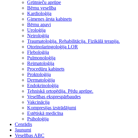
Grūtnieču aprūpe
Bērnu veselība
Kardioloģija
Ģimenes ārsta kabinets
Bērnu apavi
Uroloģija
Neiroloģija
Traumatoloģija. Rehabilitācija. Fizikālā terapija.
Otorinolaringoloģija LOR
Fleboloģija
Pulmonoloģija
Reimatoloģija
Procedūru kabinets
Proktoloģija
Dermatoloģija
Endokrinoloģija
Tehniskā ortopēdija. Pēdu aprūpe.
Veselības eksprespārbaudes
Vakcinācija
Kompresijas izstrādājumi
Estētiskā medicīna
Psiholoģija
Cenrādis
Jaunumi
Veselības ABC