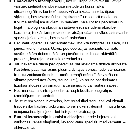
Endovenozo lāzeroperāciju
,
kas ir
Eiropā visvairāk un Latvijā
visilgāk pielietotā endovenozā metode
un kuras laikā
ultrasonogrāfijas kontrolē abpus vēnai ievada anestezējošo
šķīdumu, kas izveido ūdens "spilvenus" un to it kā atdala no
tuvumā esošajiem audiem un nerviem, neļaujot tos pārkarsēt un
bojāt. Fizioloģiskā šķīduma sastāvā esošais ūdens absorbē
karstumu, turklāt tam pievienotas atsāpinošas un sīkos asinsvadus
spazmējošas vielas, kas novērš asiņošanu.
Pēc vēnu operācijas pacientam tiek uzvilkta kompresijas zeķe, kas
jānēsā vienu mēnesi. Uzreiz pēc operācijas pacients var pats
savām kājām doties mājās un pievērsties ikdienas aktivitātēm,
protams, ievērojot ārsta rekomendācijas.
Jau nākamajā dienā pēc operācijas pat ieteicama fiziska aktivitāte.
Kustoties paātrinās asins plūsma dziļajās vēnās, tādēļ samazinās
trombu veidošanās risks. Tomēr pirmajā mēnesī jāizvairās no
siltuma procedūras (pirts, sauna u.c.), ka arī no pastiprinātas
fiziskas slodzes un smaguma celšanas, jo var rasties sāpes.
Pēc mēneša atkārtoti jādodas uz dupleksultrasonogrāfijas
izmeklējumu uz kontroli.
Ja stumbra vēnas ir veselas, bet bojāti tikai sānu zari vai vizuāli
traucē sīko kapilāru tīklojums, to var novērst desmit minūšu laikā,
neiejaucoties ķirurģiski, bet lietojot skleroterapiju.
Putu skleroterapija
ir ķīmiska ablācijas metode bojātās vai
varikozās vēnas slēgšanai, ievadot vēnā speciālu medikamentu –
sklerozantu.