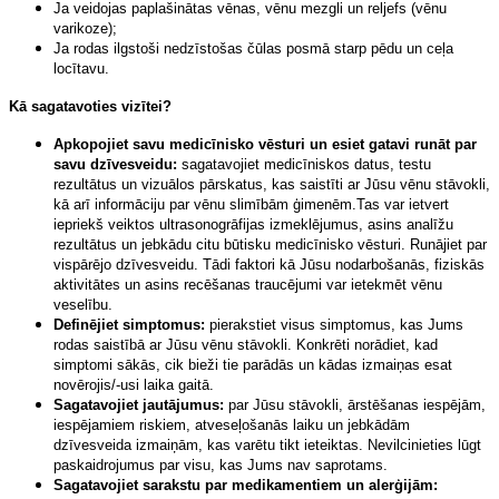
Ja veidojas paplašinātas vēnas, vēnu mezgli un reljefs (vēnu
varikoze);
Ja rodas ilgstoši nedzīstošas čūlas posmā starp pēdu un ceļa
locītavu.
Kā sagatavoties vizītei?
Apkopojiet savu medicīnisko vēsturi un esiet gatavi runāt par
savu dzīvesveidu:
sagatavojiet medicīniskos datus, testu
rezultātus un vizuālos pārskatus, kas saistīti ar Jūsu vēnu stāvokli,
kā arī informāciju par vēnu slimībām ģimenēm.Tas var ietvert
iepriekš veiktos ultrasonogrāfijas izmeklējumus, asins analīžu
rezultātus un jebkādu citu būtisku medicīnisko vēsturi. Runājiet par
vispārējo dzīvesveidu. Tādi faktori kā Jūsu nodarbošanās, fiziskās
aktivitātes un asins recēšanas traucējumi var ietekmēt vēnu
veselību.
Definējiet simptomus:
pierakstiet visus simptomus, kas Jums
rodas saistībā ar Jūsu vēnu stāvokli. Konkrēti norādiet, kad
simptomi sākās, cik bieži tie parādās un kādas izmaiņas esat
novērojis/-usi laika gaitā.
Sagatavojiet jautājumus:
par Jūsu stāvokli, ārstēšanas iespējām,
iespējamiem riskiem, atveseļošanās laiku un jebkādām
dzīvesveida izmaiņām, kas varētu tikt ieteiktas. Nevilcinieties lūgt
paskaidrojumus par visu, kas Jums nav saprotams.
Sagatavojiet sarakstu par medikamentiem un alerģijām: