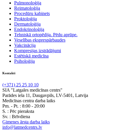
Pulmonoloģija
Reimatoloģija
Procedūru kabinets
Proktoloģija
Dermatoloģija
Endokrinoloģija
Tehniskā ortopēdija. Pēdu aprūpe.
Veselības eksprespārbaudes
Vakcinācija
Kompresijas izstrādājumi
Estētiskā medicīna
Psiholoģija
Kontakti
(+371) 25 25 10 10
SIA "Latgales medicīnas centrs"
Parādes iela 11, Daugavpils, LV-5401, Latvija
Medicīnas centra darba laiks
Pm. - Pt. :
8:00 - 20:00
S. :
Pēc pieraksta
Sv. :
Brīvdiena
Ģimenes ārsta darba laiks
info@latmedcentrs.lv