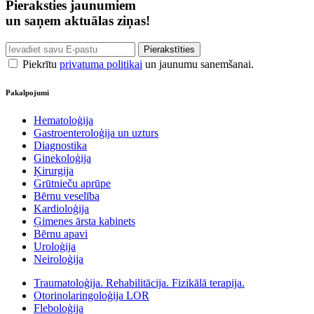
Pieraksties jaunumiem
un saņem aktuālas ziņas!
Piekrītu
privatuma politikai
un jaunumu sanemšanai.
Pakalpojumi
Hematoloģija
Gastroenteroloģija un uzturs
Diagnostika
Ginekoloģija
Ķirurgija
Grūtnieču aprūpe
Bērnu veselība
Kardioloģija
Ģimenes ārsta kabinets
Bērnu apavi
Uroloģija
Neiroloģija
Traumatoloģija. Rehabilitācija. Fizikālā terapija.
Otorinolaringoloģija LOR
Fleboloģija