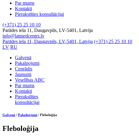
Par mums
Kontakti
Pierakstīties konsultācijai
(+371) 25 25 10 10
Parādes iela 11, Daugavpils, LV-5401, Latvija
info@latmedcentrs.lv
Parādes iela 11, Daugavpils, LV-5401, Latvija
(+371) 25 25 10 10
LV
RU
Galvenā
Pakalpojumi
Cenrādis
Jaunumi
Veselības ABC
Par mums
Kontakti
Pierakstīties
konsultācijai
Galvenā
/
Pakalpojumi
/
Fleboloģija
Fleboloģija