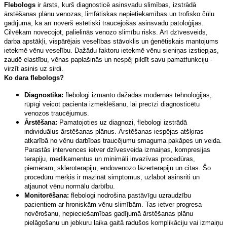
Flebologs
ir ārsts, kurš diagnosticē asinsvadu slimības, izstrādā
ārstēšanas plānu venozas, limfātiskas nepietiekamības un trofisko čūlu
gadījumā, kā arī novērš estētiski traucējošas asinsvadu patoloģijas.
Cilvēkam novecojot, palielinās venozo slimību risks. Arī dzīvesveids,
darba apstākļi, vispārējais veselības stāvoklis un ģenētiskais mantojums
ietekmē vēnu veselību. Dažādu faktoru ietekmē vēnu sieniņas izstiepjas,
zaudē elastību, vēnas paplašinās un nespēj pildīt savu pamatfunkciju -
virzīt asinis uz sirdi.
Ko dara flebologs?
Diagnostika:
flebologi izmanto dažādas modernās tehnoloģijas,
rūpīgi veicot pacienta izmeklēšanu, lai precīzi diagnosticētu
venozos traucējumus.
Ārstēšana:
Pamatojoties uz diagnozi, flebologi izstrādā
individuālus ārstēšanas plānus. Ārstēšanas iespējas atšķiras
atkarībā no vēnu darbības traucējumu smaguma pakāpes un veida.
Parastās intervences ietver dzīvesveida izmaiņas, kompresijas
terapiju, medikamentus un minimāli invazīvas procedūras,
piemēram, skleroterapiju, endovenozo lāzerterapiju un citas. Šo
procedūru mērķis ir mazināt simptomus, uzlabot asinsriti un
atjaunot vēnu normālu darbību.
Monitorēšana:
flebologi nodrošina pastāvīgu uzraudzību
pacientiem ar hroniskām vēnu slimībām. Tas ietver progresa
novērošanu, nepieciešamības gadījumā ārstēšanas plānu
pielāgošanu un jebkuru laika gaitā radušos komplikāciju vai izmaiņu