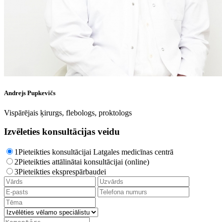
Andrejs Pupkevičs
Vispārējais ķirurgs, flebologs, proktologs
Izvēleties konsultācijas veidu
1
Pieteikties konsultācijai Latgales medicīnas centrā
2
Pieteikties attālinātai konsultācijai (online)
3
Pieteikties eksprespārbaudei