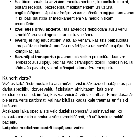
Sastādiet sarakstu ar visiem medikamentiem, ko pašlaik lietojat,
tostarp recepšu, bezrecepšu medikamentiem un uztura
bagātinātājiem. Tāpat atzīmējiet visas zināmās alerģijas, kas Jums
ir, jo īpaši saistībā ar medikamentiem vai medicīniskām
procedūrām.
Izvēlieties brīvu apģērbu:
tas atvieglos flebologam Jūsu vēnu
izmeklēšanu un diagnostisko testu veikšanu.
Ievērojiet higiēnu:
attīriet vietu ap vēnām, kas tiks pārbaudītas.
Tas palīdz nodrošināt precīzu novērtējumu un novērš iespējamās
komplikācijas.
Sarunājiet transportu:
ja Jums tiek veikta procedūra, kas var
ierobežot Jūsu spēju pēc tās vadīt transportlīdzekli, nodrošiniet, lai
kāds Jūs pavada, vai arī plānojiet alternatīvu transportu.
Kā norit vizīte?
Vizītes laikā ārsts noskaidro anamnēzi – visbiežāk uzdod jautājumus par
darba specifiku, dzīvesveidu, fiziskajām aktivitātēm, kaitīgiem
ieradumiem un iedzimtību, kas var veicināt vēnu slimības. Pirms došanās
pie ārsta vērts pārdomāt, vai nav bijušas kādas kāju traumas un fiziski
bojājumi.
Apskates laikā speciālists veic duplekssonogrāfiju asinsvadiem, ko
uzskata par zelta standartu vēnu izmeklēšanā, kā arī fiziski izmeklē
pacientu.
Latgales medicīnas centrā iespējams veikt: