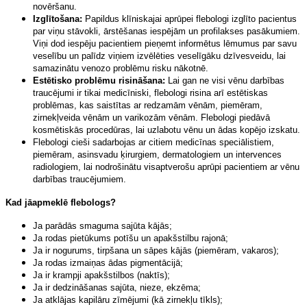
novēršanu.
Izglītošana:
Papildus klīniskajai aprūpei flebologi izglīto pacientus
par viņu stāvokli, ārstēšanas iespējām un profilakses pasākumiem.
Viņi dod iespēju pacientiem pieņemt informētus lēmumus par savu
veselību un palīdz viņiem izvēlēties veselīgāku dzīvesveidu, lai
samazinātu venozo problēmu risku nākotnē.
Estētisko problēmu risināšana:
Lai gan ne visi vēnu darbības
traucējumi ir tikai medicīniski, flebologi risina arī estētiskas
problēmas, kas saistītas ar redzamām vēnām, piemēram,
zirnekļveida vēnām un varikozām vēnām. Flebologi piedāvā
kosmētiskās procedūras, lai uzlabotu vēnu un ādas kopējo izskatu.
Flebologi cieši sadarbojas ar citiem medicīnas speciālistiem,
piemēram, asinsvadu ķirurgiem, dermatologiem un intervences
radiologiem, lai nodrošinātu visaptverošu aprūpi pacientiem ar vēnu
darbības traucējumiem.
Kad jāapmeklē flebologs?
Ja parādās smaguma sajūta kājās;
Ja rodas pietūkums potīšu un apakšstilbu rajonā;
Ja ir nogurums, tirpšana un sāpes kājās (piemēram, vakaros);
Ja rodas izmaiņas ādas pigmentācijā;
Ja ir krampji apakšstilbos (naktīs);
Ja ir dedzināšanas sajūta, nieze, ekzēma;
Ja atklājas kapilāru zīmējumi (kā zirnekļu tīkls);