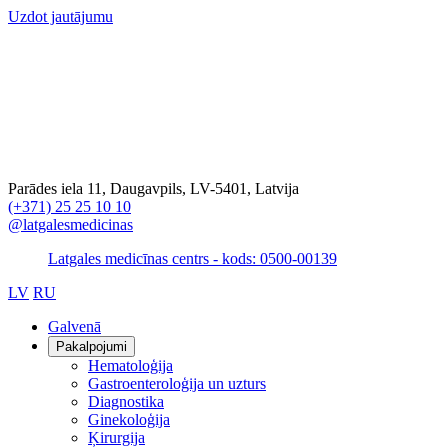
Uzdot jautājumu
Parādes iela 11, Daugavpils, LV-5401, Latvija
(+371) 25 25 10 10
@latgalesmedicinas
Latgales medicīnas centrs - kods: 0500-00139
LV
RU
Galvenā
Pakalpojumi
Hematoloģija
Gastroenteroloģija un uzturs
Diagnostika
Ginekoloģija
Ķirurgija