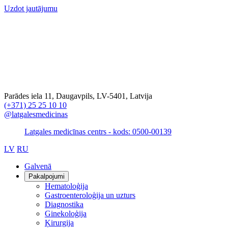
Uzdot jautājumu
Parādes iela 11, Daugavpils, LV-5401, Latvija
(+371) 25 25 10 10
@latgalesmedicinas
Latgales medicīnas centrs - kods: 0500-00139
LV
RU
Galvenā
Pakalpojumi
Hematoloģija
Gastroenteroloģija un uzturs
Diagnostika
Ginekoloģija
Ķirurgija