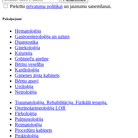
Piekrītu
privatuma politikai
un jaunumu sanemšanai.
Pakalpojumi
Hematoloģija
Gastroenteroloģija un uzturs
Diagnostika
Ginekoloģija
Ķirurgija
Grūtnieču aprūpe
Bērnu veselība
Kardioloģija
Ģimenes ārsta kabinets
Bērnu apavi
Uroloģija
Neiroloģija
Traumatoloģija. Rehabilitācija. Fizikālā terapija.
Otorinolaringoloģija LOR
Fleboloģija
Pulmonoloģija
Reimatoloģija
Procedūru kabinets
Proktoloģija