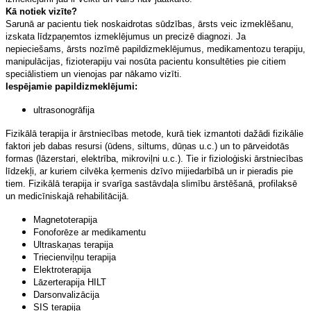
Kā notiek vizīte?
Sarunā ar pacientu tiek noskaidrotas sūdzības, ārsts veic izmeklēšanu,
izskata līdzpaņemtos izmeklējumus un precizē diagnozi. Ja
nepieciešams, ārsts nozīmē papildizmeklējumus, medikamentozu terapiju,
manipulācijas, fizioterapiju vai nosūta pacientu konsultēties pie citiem
speciālistiem un vienojas par nākamo vizīti.
Iespējamie papildizmeklējumi:
ultrasonogrāfija
Fizikālā t
erapija ir ārstniecības metode, kurā tiek izmantoti dažādi fizikālie
faktori jeb dabas resursi (ūdens, siltums, dūņas u.c.) un to pārveidotās
formas (lāzerstari, elektrība, mikroviļni u.c.). Tie ir fizioloģiski ārstniecības
līdzekļi, ar kuriem cilvēka ķermenis dzīvo mijiedarbībā un ir pieradis pie
tiem. Fizikālā terapija ir svarīga sastāvdaļa slimību ārstēšanā, profilaksē
un medicīniskajā rehabilitācijā.
Magnetoterapija
Fonoforēze ar medikamentu
Ultraskaņas terapija
Triecienviļņu terapija
Elektroterapija
Lāzerterapija HILT
Darsonvalizācija
SIS terapija