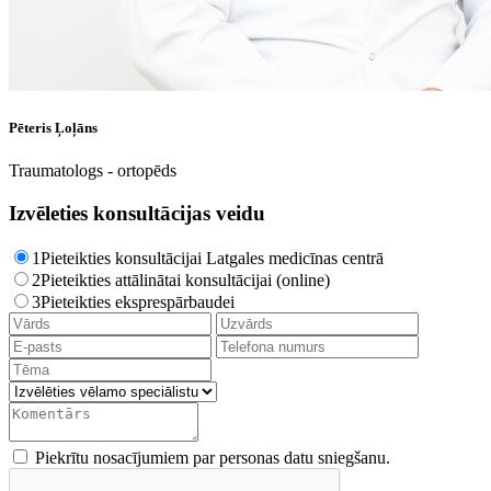
Pēteris Ļoļāns
Traumatologs - ortopēds
Izvēleties konsultācijas veidu
1
Pieteikties konsultācijai Latgales medicīnas centrā
2
Pieteikties attālinātai konsultācijai (online)
3
Pieteikties eksprespārbaudei
Piekrītu nosacījumiem par personas datu sniegšanu.