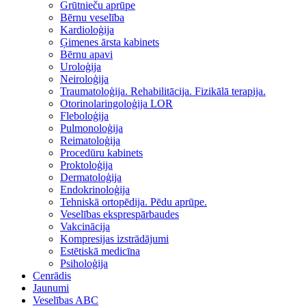
Grūtnieču aprūpe
Bērnu veselība
Kardioloģija
Ģimenes ārsta kabinets
Bērnu apavi
Uroloģija
Neiroloģija
Traumatoloģija. Rehabilitācija. Fizikālā terapija.
Otorinolaringoloģija LOR
Fleboloģija
Pulmonoloģija
Reimatoloģija
Procedūru kabinets
Proktoloģija
Dermatoloģija
Endokrinoloģija
Tehniskā ortopēdija. Pēdu aprūpe.
Veselības eksprespārbaudes
Vakcinācija
Kompresijas izstrādājumi
Estētiskā medicīna
Psiholoģija
Cenrādis
Jaunumi
Veselības ABC