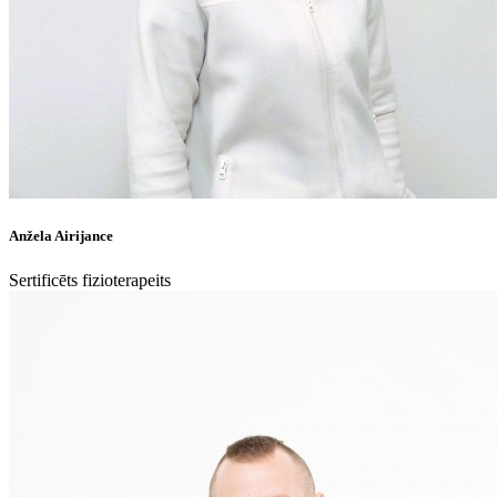
Anžela Airijance
Sertificēts fizioterapeits