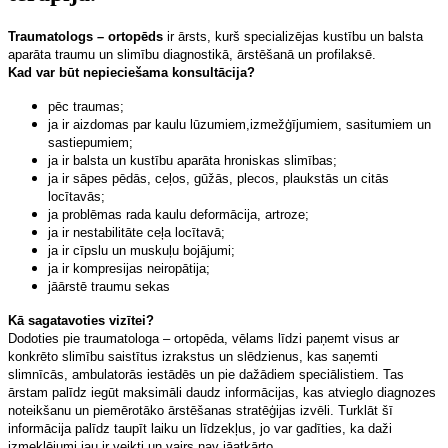
Traumatologs – ortopēds
ir ārsts, kurš specializējas kustību un balsta
aparāta traumu un slimību diagnostikā, ārstēšanā un profilaksē.
Kad var būt nepieciešama konsultācija?
pēc traumas;
ja ir aizdomas par kaulu lūzumiem,izmežģījumiem, sasitumiem un
sastiepumiem;
ja ir balsta un kustību aparāta hroniskas slimības;
ja ir sāpes pēdās, ceļos, gūžās, plecos, plaukstās un citās
locītavās;
ja problēmas rada kaulu deformācija, artroze;
ja ir nestabilitāte ceļa locītavā
;
ja ir cīpslu un muskuļu bojājumi
;
ja ir kompresijas neiropātija
;
jāārstē traumu sekas
Kā sagatavoties vizītei?
Dodoties pie traumatologa
– ortopēda, vēlams
līdzi paņemt visus ar
konkrēto slimību saistītus izrakstus un slēdzienus, kas saņemti
slimnīcās, ambulatorās iestādēs un pie dažādiem speciālistiem. Tas
ārstam palīdz iegūt maksimāli daudz informācijas, kas atvieglo diagnozes
noteikšanu un piemērotāko ārstēšanas stratēģij
as izvēli
. Turklāt šī
informācija palīdz taupīt laiku un līdzekļus, jo var gadīties, ka daži
izmeklējumi jau ir veikti un vairs nav
jā
atkārto.