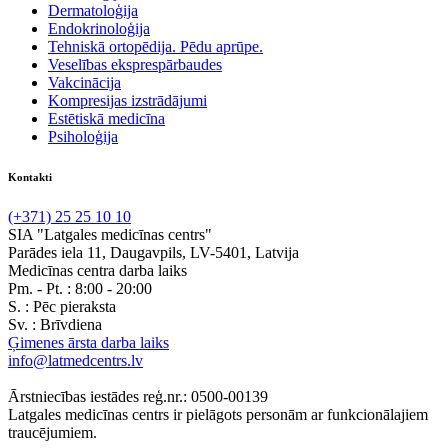
Dermatoloģija
Endokrinoloģija
Tehniskā ortopēdija. Pēdu aprūpe.
Veselības eksprespārbaudes
Vakcinācija
Kompresijas izstrādājumi
Estētiskā medicīna
Psiholoģija
Kontakti
(+371) 25 25 10 10
SIA "Latgales medicīnas centrs"
Parādes iela 11, Daugavpils, LV-5401, Latvija
Medicīnas centra darba laiks
Pm. - Pt. :
8:00 - 20:00
S. :
Pēc pieraksta
Sv. :
Brīvdiena
Ģimenes ārsta darba laiks
info@latmedcentrs.lv
Ārstniecības iestādes reģ.nr.: 0500-00139
Latgales medicīnas centrs ir pielāgots personām ar funkcionālajiem
traucējumiem.