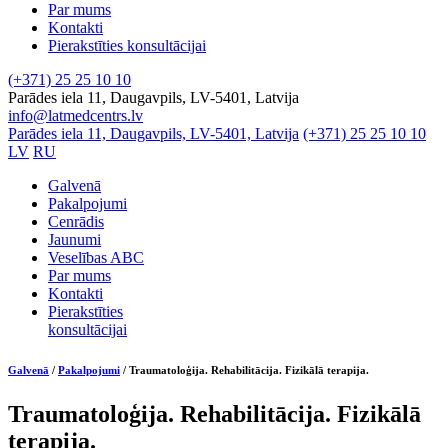
Par mums
Kontakti
Pierakstīties konsultācijai
(+371) 25 25 10 10
Parādes iela 11, Daugavpils, LV-5401, Latvija
info@latmedcentrs.lv
Parādes iela 11, Daugavpils, LV-5401, Latvija
(+371) 25 25 10 10
LV
RU
Galvenā
Pakalpojumi
Cenrādis
Jaunumi
Veselības ABC
Par mums
Kontakti
Pierakstīties
konsultācijai
Galvenā
/
Pakalpojumi
/
Traumatoloģija. Rehabilitācija. Fizikālā terapija.
Traumatoloģija. Rehabilitācija. Fizikālā
terapija.