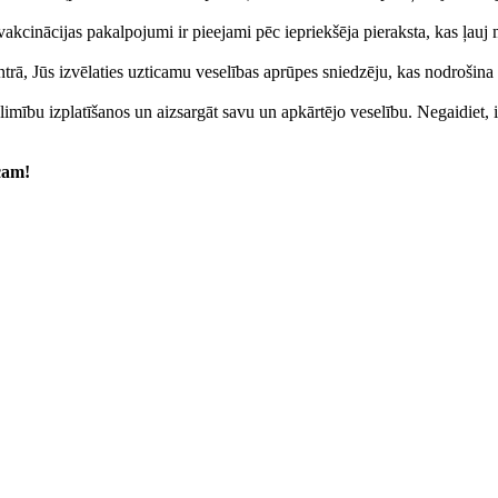
akcinācijas pakalpojumi ir pieejami pēc iepriekšēja pieraksta, kas ļau
trā, Jūs izvēlaties uzticamu veselības aprūpes sniedzēju, kas nodrošina 
limību izplatīšanos un aizsargāt savu un apkārtējo veselību. Negaidiet, i
cam!