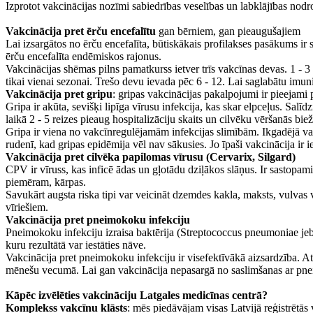
Izprotot vakcinācijas nozīmi sabiedrības veselības un labklājības no
Vakcinācija pret ērču encefalītu
gan bērniem, gan pieaugušajiem
Lai izsargātos no ērču encefalīta, būtiskākais profilakses pasākums ir
ērču encefalīta endēmiskos rajonus.
Vakcinācijas shēmas pilns pamatkurss ietver trīs vakcīnas devas. 1 - 
tikai vienai sezonai. Trešo devu ievada pēc 6 - 12. Lai saglabātu imun
Vakcinācija pret gripu
: gripas vakcinācijas pakalpojumi ir pieejam
Gripa ir akūta, sevišķi lipīga vīrusu infekcija, kas skar elpceļus. Sal
laikā 2 - 5 reizes pieaug hospitalizāciju skaits un cilvēku vēršanās bi
Gripa ir viena no vakcīnregulējamām infekcijas slimībām. Ikgadējā vakci
rudenī, kad gripas epidēmija vēl nav sākusies. Jo īpaši vakcinācija ir
Vakcinācija pret cilvēka papilomas vīrusu (Cervarix, Silgard)
CPV ir vīruss, kas inficē ādas un gļotādu dziļākos slāņus. Ir sastopa
piemēram, kārpas.
Savukārt augsta riska tipi var veicināt dzemdes kakla, maksts, vulvas v
vīriešiem.
Vakcinācija pret pneimokoku infekciju
Pneimokoku infekciju izraisa baktērija (Streptococcus pneumoniae jeb 
kuru rezultātā var iestāties nāve.
Vakcinācija pret pneimokoku infekciju ir visefektīvākā aizsardzība.
mēnešu vecumā. Lai gan vakcinācija nepasargā no saslimšanas ar pneim
Kāpēc izvēlēties vakcināciju Latgales medicīnas centrā?
Komplekss vakcīnu klāsts
: mēs piedāvājam visas Latvijā reģistrētā