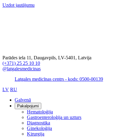
Uzdot jautājumu
Parādes iela 11, Daugavpils, LV-5401, Latvija
(+371) 25 25 10 10
@latgalesmedicinas
Latgales medicīnas centrs - kods: 0500-00139
LV
RU
Galvenā
Pakalpojumi
Hematoloģija
Gastroenteroloģija un uzturs
Diagnostika
Ginekoloģija
Ķirurgija