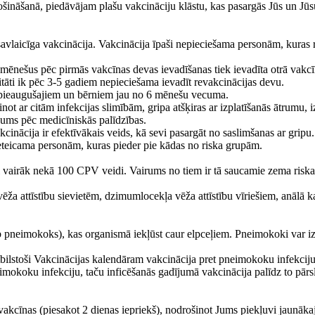
drošināšanā, piedāvājam plašu vakcināciju klāstu, kas pasargās Jūs un
 savlaicīga vakcinācija. Vakcinācija īpaši nepieciešama personām, kuras
3 mēnešus pēc pirmās vakcīnas devas ievadīšanas tiek ievadīta otrā vak
itāti ik pēc 3-5 gadiem nepieciešama ievadīt revakcinācijas devu.
i pieaugušajiem un bērniem jau no 6 mēnešu vecuma.
īdzinot ar citām infekcijas slimībām, gripa atšķiras ar izplatīšanās ātru
ežums pēc medicīniskās palīdzības.
nācija ir efektīvākais veids, kā sevi pasargāt no saslimšanas ar gripu. 
 ieteicama personām, kuras pieder pie kādas no riska grupām.
mi vairāk nekā 100 CPV veidi. Vairums no tiem ir tā saucamie zema riska
ēža attīstību sievietēm, dzimumlocekļa vēža attīstību vīriešiem, anālā ka
pneimokoks), kas organismā iekļūst caur elpceļiem. Pneimokoki var izra
 Atbilstoši Vakcinācijas kalendāram vakcinācija pret pneimokoku infek
okoku infekciju, taču inficēšanās gadījumā vakcinācija palīdz to pārs
s vakcīnas (piesakot 2 dienas iepriekš), nodrošinot Jums piekļuvi jaun