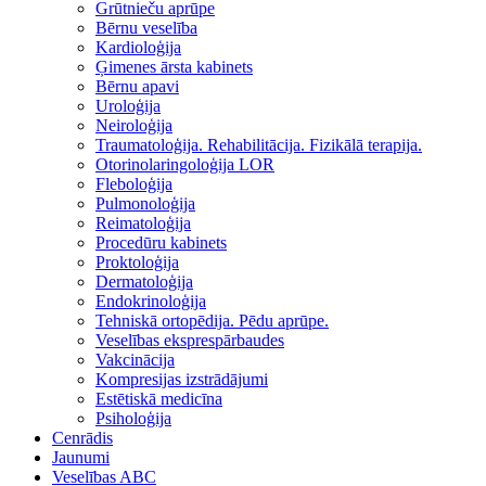
Grūtnieču aprūpe
Bērnu veselība
Kardioloģija
Ģimenes ārsta kabinets
Bērnu apavi
Uroloģija
Neiroloģija
Traumatoloģija. Rehabilitācija. Fizikālā terapija.
Otorinolaringoloģija LOR
Fleboloģija
Pulmonoloģija
Reimatoloģija
Procedūru kabinets
Proktoloģija
Dermatoloģija
Endokrinoloģija
Tehniskā ortopēdija. Pēdu aprūpe.
Veselības eksprespārbaudes
Vakcinācija
Kompresijas izstrādājumi
Estētiskā medicīna
Psiholoģija
Cenrādis
Jaunumi
Veselības ABC