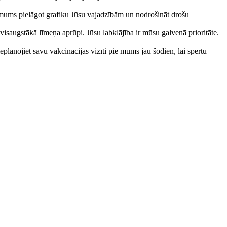
j mums pielāgot grafiku Jūsu vajadzībām un nodrošināt drošu
visaugstākā līmeņa aprūpi. Jūsu labklājība ir mūsu galvenā prioritāte.
eplānojiet savu vakcinācijas vizīti pie mums jau šodien, lai spertu