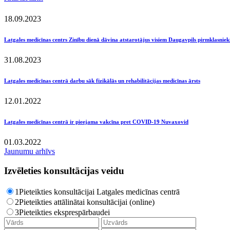
18.09.2023
Latgales medicīnas centrs Zinību dienā dāvina atstarotājus visiem Daugavpils pirmklasnie
31.08.2023
Latgales medicīnas centrā darbu sāk fizikālās un rehabilitācijas medicīnas ārsts
12.01.2022
Latgales medicīnas centrā ir pieejama vakcīna pret COVID-19 Nuvaxovid
01.03.2022
Jaunumu arhīvs
Izvēleties konsultācijas veidu
1
Pieteikties konsultācijai Latgales medicīnas centrā
2
Pieteikties attālinātai konsultācijai (online)
3
Pieteikties eksprespārbaudei