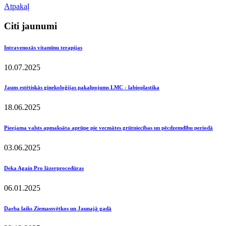
Atpakaļ
Citi jaunumi
Intravenozās vitamīnu terapijas
10.07.2025
Jauns estētiskās ginekoloģijas pakalpojums LMC - labioplastika
18.06.2025
Pieejama valsts apmaksāta aprūpe pie vecmātes grūtniecības un pēcdzemdību periodā
03.06.2025
Deka Again Pro lāzerprocedūras
06.01.2025
Darba laiks Ziemassvētkos un Jaunajā gadā