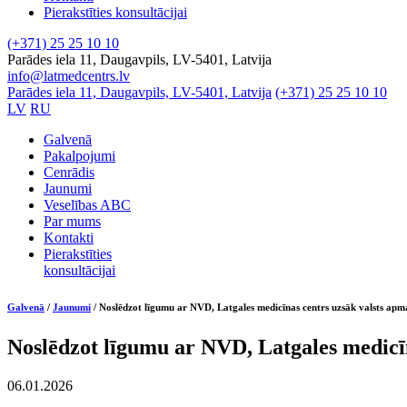
Pierakstīties konsultācijai
(+371) 25 25 10 10
Parādes iela 11, Daugavpils, LV-5401, Latvija
info@latmedcentrs.lv
Parādes iela 11, Daugavpils, LV-5401, Latvija
(+371) 25 25 10 10
LV
RU
Galvenā
Pakalpojumi
Cenrādis
Jaunumi
Veselības ABC
Par mums
Kontakti
Pierakstīties
konsultācijai
Galvenā
/
Jaunumi
/
Noslēdzot līgumu ar NVD, Latgales medicīnas centrs uzsāk valsts apm
Noslēdzot līgumu ar NVD, Latgales medicīn
06.01.2026