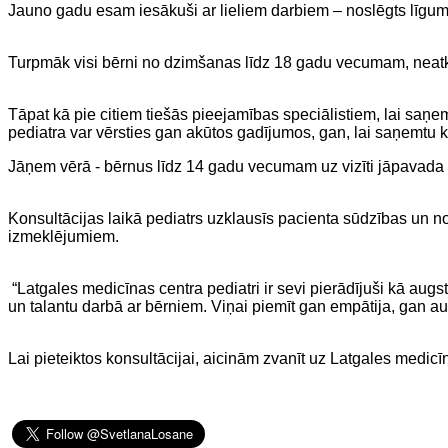
Jauno gadu esam iesākuši ar lieliem darbiem – noslēgts līgum
Turpmāk visi bērni no dzimšanas līdz 18 gadu vecumam, neatka
Tāpat kā pie citiem tiešās pieejamības speciālistiem, lai saņ
pediatra var vērsties gan akūtos gadījumos, gan, lai saņemtu
Jāņem vērā - bērnus līdz 14 gadu vecumam uz vizīti jāpavada
Konsultācijas laikā pediatrs uzklausīs pacienta sūdzības un no
izmeklējumiem.
“Latgales medicīnas centra pediatri ir sevi pierādījuši kā augst
un talantu darbā ar bērniem. Viņai piemīt gan empātija, gan a
Lai pieteiktos konsultācijai, aicinām zvanīt uz Latgales medic