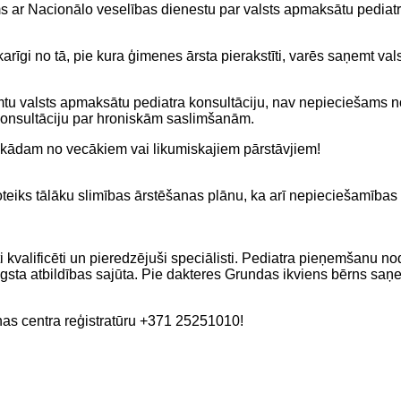
s ar Nacionālo veselības dienestu par valsts apmaksātu pediat
rīgi no tā, pie kura ģimenes ārsta pierakstīti, varēs saņemt v
emtu valsts apmaksātu pediatra konsultāciju, nav nepieciešams 
 konsultāciju par hroniskām saslimšanām.
 kādam no vecākiem vai likumiskajiem pārstāvjiem!
teiks tālāku slimības ārstēšanas plānu, ka arī nepieciešamības 
i kvalificēti un pieredzējuši speciālisti. Pediatra pieņemšanu no
ugsta atbildības sajūta. Pie dakteres Grundas ikviens bērns saņ
īnas centra reģistratūru +371 25251010!