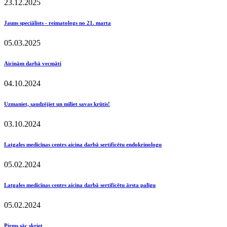
23.12.2025
Jauns speciālists - reimatologs no 21. marta
05.03.2025
Aicinām darbā vecmāti
04.10.2024
Uzmaniet, saudzējiet un mīliet savas krūtis!
03.10.2024
Latgales medicīnas centrs aicina darbā sertificētu endokrinologu
05.02.2024
Latgales medicīnas centrs aicina darbā sertificētu ārsta palīgu
05.02.2024
Pirms sāc skriet