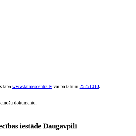
as lapā
www.latmescentrs.lv
vai pa tālruni
25251010
.
iecinošu dokumentu.
ecības iestāde Daugavpilī