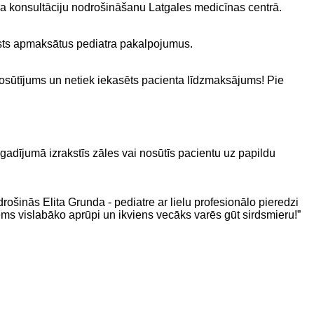
ra konsultāciju nodrošināšanu Latgales medicīnas centrā.
alsts apmaksātus pediatra pakalpojumus.
nosūtījums un netiek iekasēts pacienta līdzmaksājums! Pie
gadījumā izrakstīs zāles vai nosūtīs pacientu uz papildu
drošinās Elita Grunda - pediatre ar lielu profesionālo pieredzi
ems vislabāko aprūpi un ikviens vecāks varēs gūt sirdsmieru!”