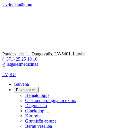
Uzdot jautājumu
Parādes iela 11, Daugavpils, LV-5401, Latvija
(+371) 25 25 10 10
@latgalesmedicinas
LV
RU
Galvenā
Pakalpojumi
Hematoloģija
Gastroenteroloģija un uzturs
Diagnostika
Ginekoloģija
Ķirurgija
Grūtnieču aprūpe
Bērnu veselība