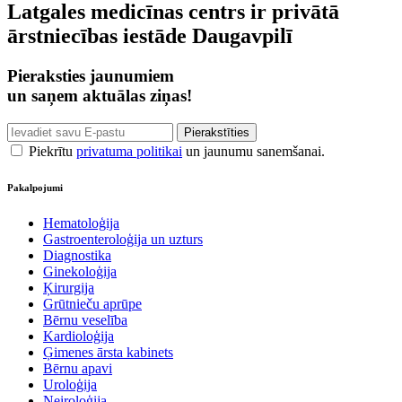
Latgales medicīnas centrs ir privātā
ārstniecības iestāde Daugavpilī
Pieraksties jaunumiem
un saņem aktuālas ziņas!
Piekrītu
privatuma politikai
un jaunumu sanemšanai.
Pakalpojumi
Hematoloģija
Gastroenteroloģija un uzturs
Diagnostika
Ginekoloģija
Ķirurgija
Grūtnieču aprūpe
Bērnu veselība
Kardioloģija
Ģimenes ārsta kabinets
Bērnu apavi
Uroloģija
Neiroloģija