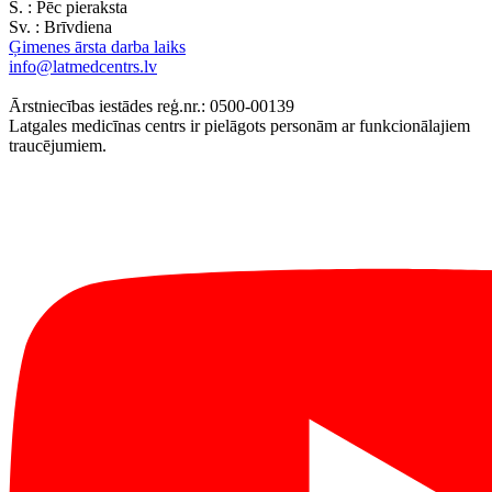
S. :
Pēc pieraksta
Sv. :
Brīvdiena
Ģimenes ārsta darba laiks
info@latmedcentrs.lv
Ārstniecības iestādes reģ.nr.: 0500-00139
Latgales medicīnas centrs ir pielāgots personām ar funkcionālajiem
traucējumiem.