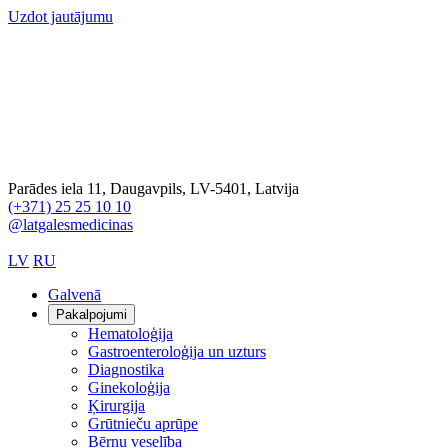
Uzdot jautājumu
Parādes iela 11, Daugavpils, LV-5401, Latvija
(+371) 25 25 10 10
@latgalesmedicinas
LV
RU
Galvenā
Pakalpojumi
Hematoloģija
Gastroenteroloģija un uzturs
Diagnostika
Ginekoloģija
Ķirurgija
Grūtnieču aprūpe
Bērnu veselība