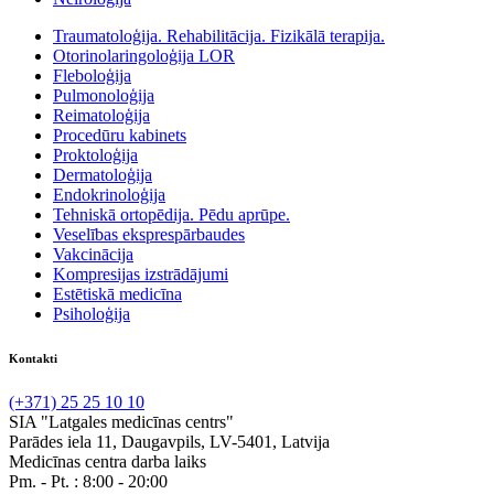
Traumatoloģija. Rehabilitācija. Fizikālā terapija.
Otorinolaringoloģija LOR
Fleboloģija
Pulmonoloģija
Reimatoloģija
Procedūru kabinets
Proktoloģija
Dermatoloģija
Endokrinoloģija
Tehniskā ortopēdija. Pēdu aprūpe.
Veselības eksprespārbaudes
Vakcinācija
Kompresijas izstrādājumi
Estētiskā medicīna
Psiholoģija
Kontakti
(+371) 25 25 10 10
SIA "Latgales medicīnas centrs"
Parādes iela 11, Daugavpils, LV-5401, Latvija
Medicīnas centra darba laiks
Pm. - Pt. :
8:00 - 20:00