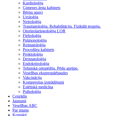
Kardioloģija
Ģimenes ārsta kabinets
Bērnu apavi
Uroloģija
Neiroloģija
Traumatoloģija. Rehabilitācija. Fizikālā terapija.
Otorinolaringoloģija LOR
Fleboloģija
Pulmonoloģija
Reimatoloģija
Procedūru kabinets
Proktoloģija
Dermatoloģija
Endokrinoloģija
Tehniskā ortopēdija. Pēdu aprūpe.
Veselības eksprespārbaudes
Vakcinācija
Kompresijas izstrādājumi
Estētiskā medicīna
Psiholoģija
Cenrādis
Jaunumi
Veselības ABC
Par mums
Kontakti