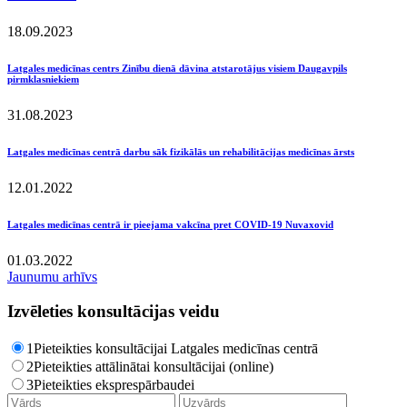
18.09.2023
Latgales medicīnas centrs Zinību dienā dāvina atstarotājus visiem Daugavpils
pirmklasniekiem
31.08.2023
Latgales medicīnas centrā darbu sāk fizikālās un rehabilitācijas medicīnas ārsts
12.01.2022
Latgales medicīnas centrā ir pieejama vakcīna pret COVID-19 Nuvaxovid
01.03.2022
Jaunumu arhīvs
Izvēleties konsultācijas veidu
1
Pieteikties konsultācijai Latgales medicīnas centrā
2
Pieteikties attālinātai konsultācijai (online)
3
Pieteikties eksprespārbaudei