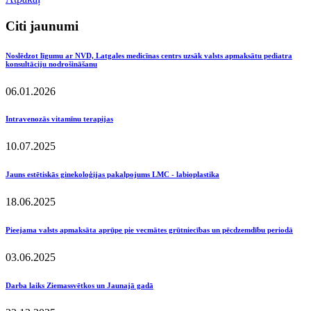
Citi jaunumi
Noslēdzot līgumu ar NVD, Latgales medicīnas centrs uzsāk valsts apmaksātu pediatra
konsultāciju nodrošināšanu
06.01.2026
Intravenozās vitamīnu terapijas
10.07.2025
Jauns estētiskās ginekoloģijas pakalpojums LMC - labioplastika
18.06.2025
Pieejama valsts apmaksāta aprūpe pie vecmātes grūtniecības un pēcdzemdību periodā
03.06.2025
Darba laiks Ziemassvētkos un Jaunajā gadā