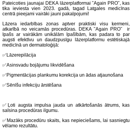
Pateicoties jaunajai DEKA lāzerplatformai "Again PRO", kas
tika ieviesta vien 2023. gadā, tagad Latgales medicīnas
centrā pieejami vairāki jauni pakalpojumi!
Lāzera iedarbības zonas aptver praktiski visu ķermeni,
atkarībā no veicamās procedūras. DEKA "Again PRO"
ir
īpašs ar vairākām unikālām īpašībām, kas padara to par
augsti efektīvu un daudzpusīgu lāzerplatformu estētiskajā
medicīnā un dermatoloģijā:
✅
Lāzerepilācija
✅
Asinsvadu bojājumu likvidēšana
✅
Pigmentācijas plankumu korekcija un ādas atjaunošana
✅
Sēnīšu infekciju ārstēšana
✅
Ļoti augsta impulsa jauda un atkārtošanās ātrums, kas
saīsina procedūras ilgumu.
✅
Mazāks procedūru skaits, kas nepieciešams, lai sasniegtu
vēlamo rezultātu.