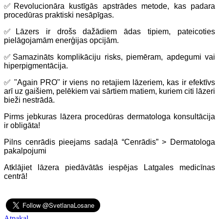
✅
Revolucionāra kustīgās apstrādes metode, kas padara
procedūras praktiski nesāpīgas.
✅
Lāzers ir drošs dažādiem ādas tipiem, pateicoties
pielāgojamām enerģijas opcijām.
✅
Samazināts komplikāciju risks, piemēram, apdegumi vai
hiperpigmentācija.
✅
"Again PRO" ir viens no retajiem lāzeriem, kas ir efektīvs
arī uz gaišiem, pelēkiem vai sārtiem matiem, kuriem citi lāzeri
bieži nestrādā.
Pirms jebkuras lāzera procedūras dermatologa konsultācija
ir obligāta!
Pilns cenrādis pieejams sadaļā “Cenrādis” > Dermatologa
pakalpojumi
Atklājiet lāzera piedāvātās iespējas Latgales medicīnas
centrā!
Atpakaļ