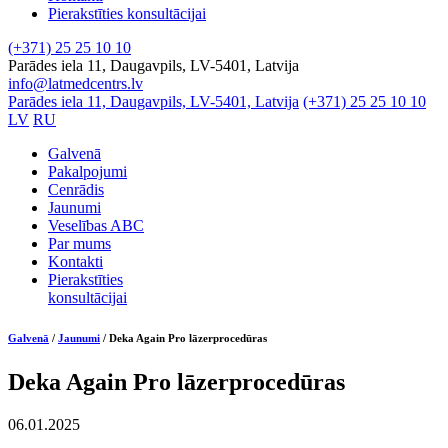
Pierakstīties konsultācijai
(+371) 25 25 10 10
Parādes iela 11, Daugavpils, LV-5401, Latvija
info@latmedcentrs.lv
Parādes iela 11, Daugavpils, LV-5401, Latvija
(+371) 25 25 10 10
LV
RU
Galvenā
Pakalpojumi
Cenrādis
Jaunumi
Veselības ABC
Par mums
Kontakti
Pierakstīties
konsultācijai
Galvenā
/
Jaunumi
/
Deka Again Pro lāzerprocedūras
Deka Again Pro lāzerprocedūras
06.01.2025